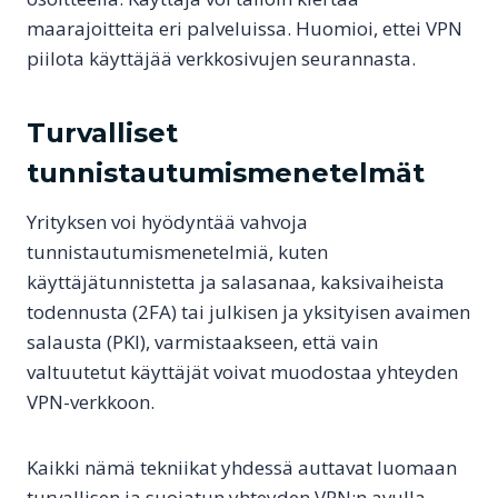
maarajoitteita eri palveluissa. Huomioi, ettei VPN
piilota käyttäjää verkkosivujen seurannasta.
Turvalliset
tunnistautumismenetelmät
Yrityksen voi hyödyntää vahvoja
tunnistautumismenetelmiä, kuten
käyttäjätunnistetta ja salasanaa, kaksivaiheista
todennusta (2FA) tai julkisen ja yksityisen avaimen
salausta (PKI), varmistaakseen, että vain
valtuutetut käyttäjät voivat muodostaa yhteyden
VPN-verkkoon.
Kaikki nämä tekniikat yhdessä auttavat luomaan
turvallisen ja suojatun yhteyden VPN:n avulla,