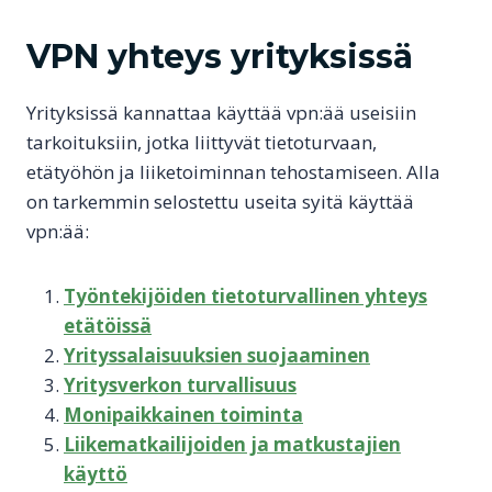
VPN yhteys yrityksissä
Yrityksissä kannattaa käyttää vpn:ää useisiin
tarkoituksiin, jotka liittyvät tietoturvaan,
etätyöhön ja liiketoiminnan tehostamiseen. Alla
on tarkemmin selostettu useita syitä käyttää
vpn:ää:
Työntekijöiden tietoturvallinen yhteys
etätöissä
Yrityssalaisuuksien suojaaminen
Yritysverkon turvallisuus
Monipaikkainen toiminta
Liikematkailijoiden ja matkustajien
käyttö