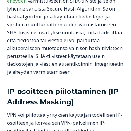
eheyden
varmistukseen on SHA-tiiviste ja se on
lyhenne sanoista Secure Hash Algorithm. Se on
hash-algoritmi, jota käytetään tiedostojen ja
viestien muuttumattomuuden varmistamiseen.
SHA-tiivisteet ovat yksisuuntaisia, mikä tarkoittaa,
että tiedostoa tai viestiä ei voi palauttaa
alkuperäiseen muotoonsa vain sen hash-tiivisteen
perusteella. SHA-tiivisteet käytetään usein
tiedostojen ja viestien autentikoinnin, integriteetin
ja eheyden varmistamiseen.
IP-osoitteen piilottaminen (IP
Address Masking)
VPN voi piilottaa yrityksen käyttäjän todellisen IP-
osoitteen ja korvaa sen VPN-palvelimen IP-
osoitteella. Käyttäjä voi tällöin kiertää