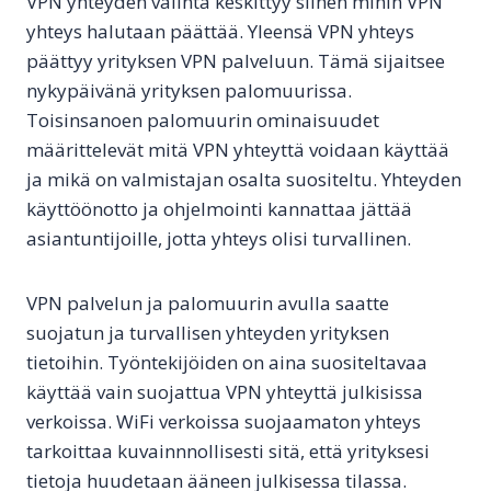
VPN yhteyden valinta keskittyy siihen mihin VPN
yhteys halutaan päättää. Yleensä VPN yhteys
päättyy yrityksen VPN palveluun. Tämä sijaitsee
nykypäivänä yrityksen palomuurissa.
Toisinsanoen palomuurin ominaisuudet
määrittelevät mitä VPN yhteyttä voidaan käyttää
ja mikä on valmistajan osalta suositeltu. Yhteyden
käyttöönotto ja ohjelmointi kannattaa jättää
asiantuntijoille, jotta yhteys olisi turvallinen.
VPN palvelun ja palomuurin avulla saatte
suojatun ja turvallisen yhteyden yrityksen
tietoihin. Työntekijöiden on aina suositeltavaa
käyttää vain suojattua VPN yhteyttä julkisissa
verkoissa. WiFi verkoissa suojaamaton yhteys
tarkoittaa kuvainnnollisesti sitä, että yrityksesi
tietoja huudetaan ääneen julkisessa tilassa.