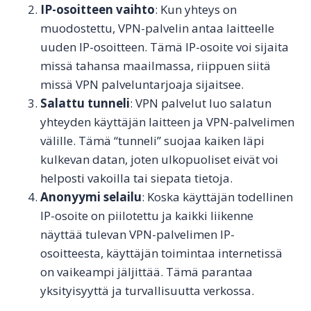
IP-osoitteen vaihto
: Kun yhteys on
muodostettu, VPN-palvelin antaa laitteelle
uuden IP-osoitteen. Tämä IP-osoite voi sijaita
missä tahansa maailmassa, riippuen siitä
missä VPN palveluntarjoaja sijaitsee.
Salattu tunneli
: VPN palvelut luo salatun
yhteyden käyttäjän laitteen ja VPN-palvelimen
välille. Tämä “tunneli” suojaa kaiken läpi
kulkevan datan, joten ulkopuoliset eivät voi
helposti vakoilla tai siepata tietoja.
Anonyymi selailu
: Koska käyttäjän todellinen
IP-osoite on piilotettu ja kaikki liikenne
näyttää tulevan VPN-palvelimen IP-
osoitteesta, käyttäjän toimintaa internetissä
on vaikeampi jäljittää. Tämä parantaa
yksityisyyttä ja turvallisuutta verkossa.