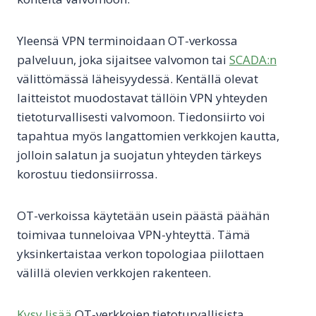
Yleensä VPN terminoidaan OT-verkossa
palveluun, joka sijaitsee valvomon tai
SCADA:n
välittömässä läheisyydessä. Kentällä olevat
laitteistot muodostavat tällöin VPN yhteyden
tietoturvallisesti valvomoon. Tiedonsiirto voi
tapahtua myös langattomien verkkojen kautta,
jolloin salatun ja suojatun yhteyden tärkeys
korostuu tiedonsiirrossa.
OT-verkoissa käytetään usein päästä päähän
toimivaa tunneloivaa VPN-yhteyttä. Tämä
yksinkertaistaa verkon topologiaa piilottaen
välillä olevien verkkojen rakenteen.
Kysy lisää
OT-verkkojen tietoturvallisista