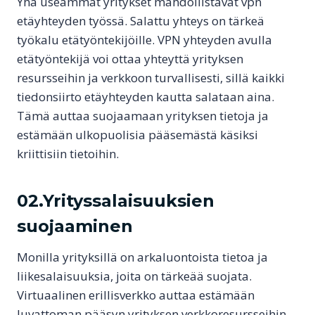
Yhä useammat yritykset mahdollistavat vpn
etäyhteyden työssä. Salattu yhteys on tärkeä
työkalu etätyöntekijöille. VPN yhteyden avulla
etätyöntekijä voi ottaa yhteyttä yrityksen
resursseihin ja verkkoon turvallisesti, sillä kaikki
tiedonsiirto etäyhteyden kautta salataan aina.
Tämä auttaa suojaamaan yrityksen tietoja ja
estämään ulkopuolisia pääsemästä käsiksi
kriittisiin tietoihin.
02.Yrityssalaisuuksien
suojaaminen
Monilla yrityksillä on arkaluontoista tietoa ja
liikesalaisuuksia, joita on tärkeää suojata.
Virtuaalinen erillisverkko auttaa estämään
luvattoman pääsyn yrityksen verkkoresursseihin