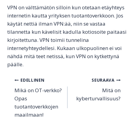
VPN on välttämätön silloin kun otetaan etäyhteys
internetin kautta yrityksen tuotantoverkkoon. Jos
käytät nettiä ilman VPN:ää, niin se vastaa
tilannetta kun kävelisit kadulla kotiosoite paitaasi
kirjoitettuna. VPN toimii tunnelina
internetyhteydellesi. Kukaan ulkopuolinen ei voi
nähdä mitä teet netissä, kun VPN on kytkettynä
päälle.
Artikkelien
EDELLINEN
SEURAAVA
Mikä on OT-verkko?
Mitä on
selaus
Opas
kyberturvallisuus?
tuotantoverkkojen
maailmaan!