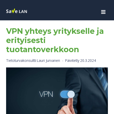
Siirry
sisältöön
TUOTANTOVERKOT
VPN yhteys yritykselle ja
erityisesti
tuotantoverkkoon
Tietoturvakonsultti
Lauri Jurvanen
Päivitetty
20.3.2024