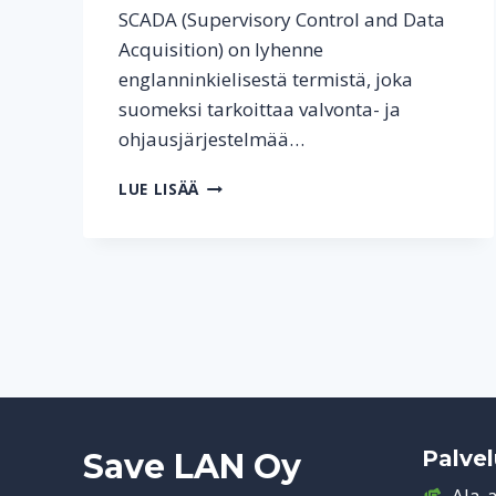
SCADA (Supervisory Control and Data
Acquisition) on lyhenne
englanninkielisestä termistä, joka
suomeksi tarkoittaa valvonta- ja
ohjausjärjestelmää…
MIKÄ
LUE LISÄÄ
ON
SCADA?
Palvel
Save LAN Oy
Ala-