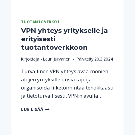
TUOTANTOVERKOT
VPN yhteys yritykselle ja
erityisesti
tuotantoverkkoon
Kirjoittaja -
Lauri Jurvanen
Päivitetty
20.3.2024
Turvallinen VPN yhteys avaa monien
alojen yrityksille uusia tapoja
organisoida liiketoimintaa tehokkaasti
ja tietoturvallisesti. VPN:n avulla…
VPN
LUE LISÄÄ
YHTEYS
YRITYKSELLE
JA
ERITYISESTI