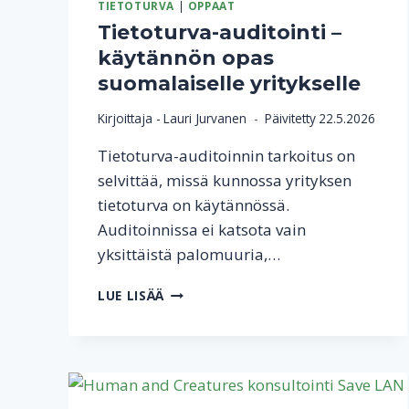
TIETOTURVA
|
OPPAAT
Tietoturva-auditointi –
käytännön opas
suomalaiselle yritykselle
Kirjoittaja -
Lauri Jurvanen
Päivitetty
22.5.2026
Tietoturva-auditoinnin tarkoitus on
selvittää, missä kunnossa yrityksen
tietoturva on käytännössä.
Auditoinnissa ei katsota vain
yksittäistä palomuuria,…
TIETOTURVA-
LUE LISÄÄ
AUDITOINTI
–
KÄYTÄNNÖN
OPAS
SUOMALAISELLE
YRITYKSELLE