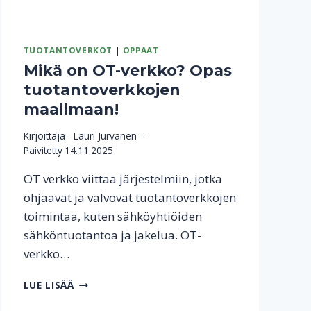
TUOTANTOVERKOT
|
OPPAAT
Mikä on OT-verkko? Opas
tuotantoverkkojen
maailmaan!
Kirjoittaja -
Lauri Jurvanen
Päivitetty
14.11.2025
OT verkko viittaa järjestelmiin, jotka
ohjaavat ja valvovat tuotantoverkkojen
toimintaa, kuten sähköyhtiöiden
sähköntuotantoa ja jakelua. OT-
verkko…
MIKÄ
LUE LISÄÄ
ON
OT-