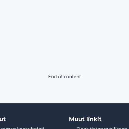
End of content
ut
Muut linkit
aseman konsultointi
Opas tietoturvalliseen