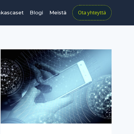
Ota yhteyttä
akascaset
Blogi
Meistä