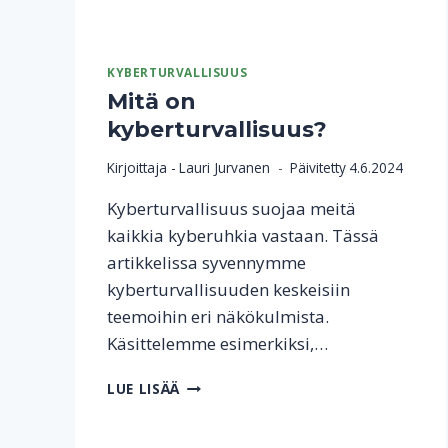
KYBERTURVALLISUUS
Mitä on
kyberturvallisuus?
Kirjoittaja -
Lauri Jurvanen
Päivitetty
4.6.2024
Kyberturvallisuus suojaa meitä
kaikkia kyberuhkia vastaan. Tässä
artikkelissa syvennymme
kyberturvallisuuden keskeisiin
teemoihin eri näkökulmista.
Käsittelemme esimerkiksi,…
MITÄ
LUE LISÄÄ
ON
KYBERTURVALLISUUS?