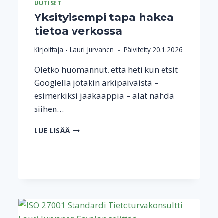
UUTISET
Yksityisempi tapa hakea
tietoa verkossa
Kirjoittaja -
Lauri Jurvanen
Päivitetty
20.1.2026
Oletko huomannut, että heti kun etsit
Googlella jotakin arkipäiväistä –
esimerkiksi jääkaappia – alat nähdä
siihen…
YKSITYISEMPI
LUE LISÄÄ
TAPA
HAKEA
TIETOA
VERKOSSA