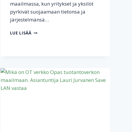
maailmassa, kun yritykset ja yksilöt
pyrkivät suojaamaan tietonsa ja
järjestelmänsä…
YRITYSTEN
LUE LISÄÄ
YLEISIMMÄT
KYBERUHAT