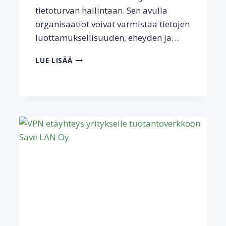
tietoturvan hallintaan. Sen avulla
organisaatiot voivat varmistaa tietojen
luottamuksellisuuden, eheyden ja…
ISO
LUE LISÄÄ
27001
TIETOTURVALLISUUDEN
HALLINTAJÄRJESTELMÄN
PERUSTEET