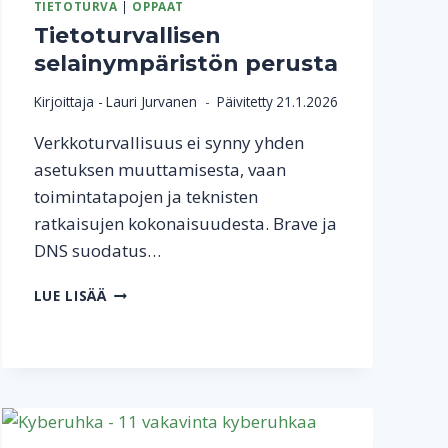
TIETOTURVA
|
OPPAAT
Tietoturvallisen
selainympäristön perusta
Kirjoittaja -
Lauri Jurvanen
Päivitetty
21.1.2026
Verkkoturvallisuus ei synny yhden
asetuksen muuttamisesta, vaan
toimintatapojen ja teknisten
ratkaisujen kokonaisuudesta. Brave ja
DNS suodatus…
TIETOTURVALLISEN
LUE LISÄÄ
SELAINYMPÄRISTÖN
PERUSTA