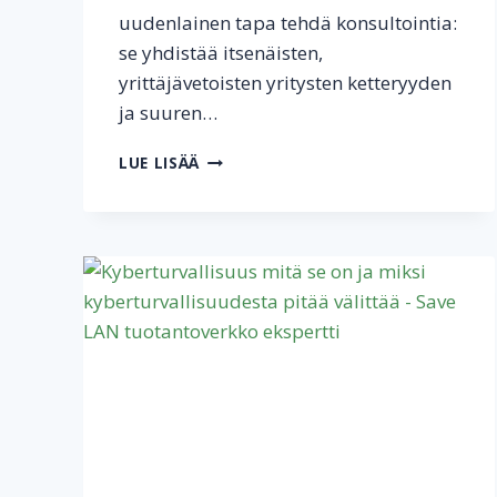
uudenlainen tapa tehdä konsultointia:
se yhdistää itsenäisten,
yrittäjävetoisten yritysten ketteryyden
ja suuren…
SAVE
LUE LISÄÄ
LAN
ON
YKSI
HUMANS
AND
CREATURES
-
KONSULTOINTIOSUUSKUNNAN
22
PERUSTAJAYRITYKSESTÄ