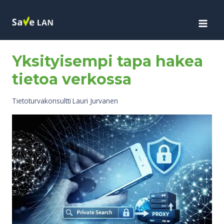
Siirry
sisältöön
UUTISET
Yksityisempi tapa hakea
tietoa verkossa
Tietoturvakonsultti
Lauri Jurvanen