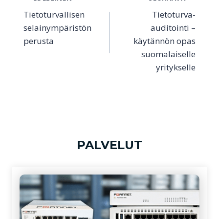
Artikkelien
Tietoturvallisen
Tietoturva-
selaus
selainympäristön
auditointi –
perusta
käytännön opas
suomalaiselle
yritykselle
PALVELUT