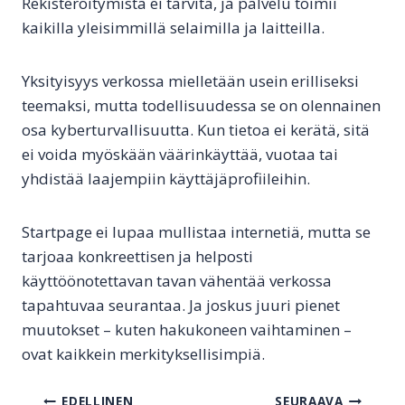
Rekisteröitymistä ei tarvita, ja palvelu toimii
kaikilla yleisimmillä selaimilla ja laitteilla.
Yksityisyys verkossa mielletään usein erilliseksi
teemaksi, mutta todellisuudessa se on olennainen
osa kyberturvallisuutta. Kun tietoa ei kerätä, sitä
ei voida myöskään väärinkäyttää, vuotaa tai
yhdistää laajempiin käyttäjäprofiileihin.
Startpage ei lupaa mullistaa internetiä, mutta se
tarjoaa konkreettisen ja helposti
käyttöönotettavan tavan vähentää verkossa
tapahtuvaa seurantaa. Ja joskus juuri pienet
muutokset – kuten hakukoneen vaihtaminen –
ovat kaikkein merkityksellisimpiä.
EDELLINEN
SEURAAVA