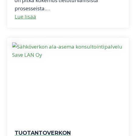
on pitkä kokemus tietoturvallisista
prosesseista.…
Lue lisää
TUOTANTOVERKON