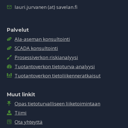
lauri.jurvanen (at) savelan.fi
Palvelut
Ala-aseman konsultointi
SCADA konsultointi
Prosessiverkon riskianalyysi
Tuotantoverkon tietoturva-analyysi
Tuotantoverkon tietoliikenneratkaisut
Muut linkit
Opas tietoturvalliseen liiketoimintaan
Tiimi
Ota yhteyttä