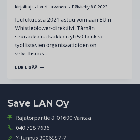
Kirjoittaja -
Lauri Jurvanen
Päivitetty
8.8.2023
Joulukuussa 2021 astuu voimaan EU:n
Whistleblower-direktiivi. Tämän
seurauksena kaikkien yli 50 henkeä
työllistävien organisaatioiden on
velvollisuus…
EU:N
LUE LISÄÄ
WHISTLEBLOWER-
DIREKTIIVI
Save LAN Oy
Rajatorpantie 8, 01600 Vantaa
040 728 7636
Y-tunnus 3006557-7