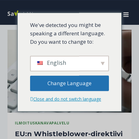
Siirry
sisältöön
We've detected you might be
speaking a different language.
Do you want to change to:
English
Change Language
Close and do not switch language
ILMOITUSKANAVAPALVELU
EU:n Whistleblower-direktiivi